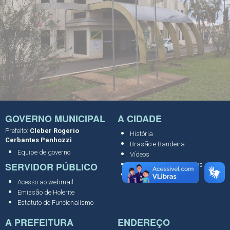
GOVERNO MUNICIPAL
A CIDADE
Prefeito:
Cleber Rogerio
História
Cerbantes Panhozzi
Brasão e Bandeira
Equipe de governo
Vídeos
SERVIDOR PÚBLICO
Programação de Eventos
Portal Meu Município
Acesso ao webmail
Emissão de Holerite
Estatuto do Funcionalismo
A PREFEITURA
ENDEREÇO