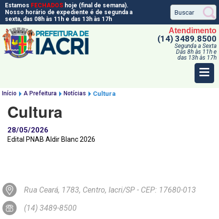
Estamos
FECHADOS
hoje (final de semana).
Nosso horário de expediente é de segunda a
sexta, das 08h às 11h e das 13h às 17h
Atendimento
(14) 3489.8500
Segunda a Sexta
Das 8h às 11h e
das 13h às 17h
Início
A Prefeitura
Notícias
Cultura
Cultura
28/05/2026
Edital PNAB Aldir Blanc 2026
Rua Ceará, 1783, Centro, Iacri/SP - CEP: 17680-013
(14) 3489-8500