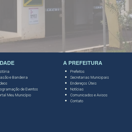
IDADE
A PREFEITURA
stória
Prefeitos
asão e Bandeira
Secretarias Municipais
deos
Endereços Úteis
ogramação de Eventos
Notícias
rtal Meu Município
Comunicados e Avisos
Contato