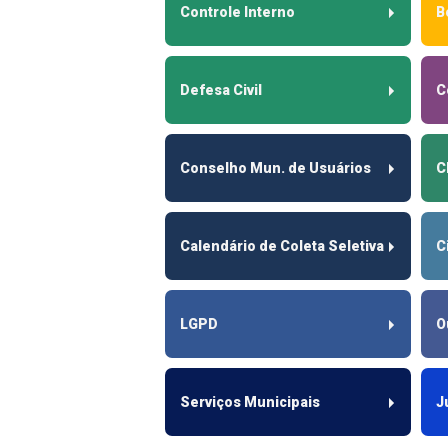
Controle Interno
B
Defesa Civil
C
Conselho Mun. de Usuários
C
Calendário de Coleta Seletiva
C
LGPD
O
Serviços Municipais
J