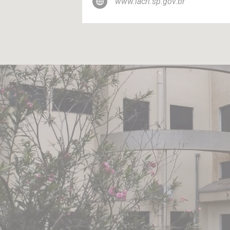
www.iacri.sp.gov.br