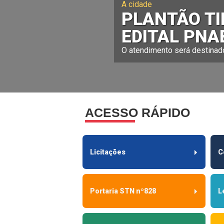
A cidade
PLANTÃO TI
EDITAL PNA
O atendimento será destinado
ACESSO RÁPIDO
Licitações
C
Portaria STN nº828
L