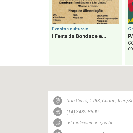
Eventos culturais
Co
I Feira da Bondade e...
P
C
co
Rua Ceará, 1783, Centro, Iacri/
(14) 3489-8500
admin@iacri.sp.gov.br