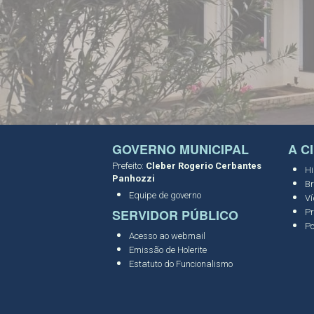
GOVERNO MUNICIPAL
A C
Prefeito:
Cleber Rogerio Cerbantes
Hi
Panhozzi
Br
Equipe de governo
Ví
SERVIDOR PÚBLICO
Pr
Po
Acesso ao webmail
Emissão de Holerite
Estatuto do Funcionalismo