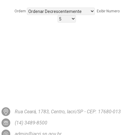
Ordem
Exibir Numero
Rua Ceará, 1783, Centro, Iacri/SP - CEP: 17680-013
(14) 3489-8500
admin@iacri.sp.gov.br