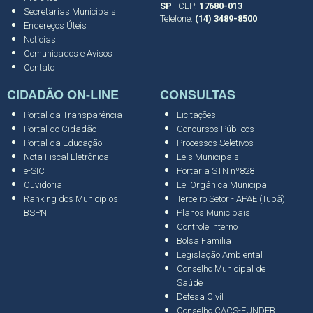
SP
, CEP:
17680-013
Secretarias Municipais
Telefone:
(14) 3489-8500
Endereços Úteis
Notícias
Comunicados e Avisos
Contato
CIDADÃO ON-LINE
CONSULTAS
Portal da Transparência
Licitações
Portal do Cidadão
Concursos Públicos
Portal da Educação
Processos Seletivos
Nota Fiscal Eletrônica
Leis Municipais
e-SIC
Portaria STN nº828
Ouvidoria
Lei Orgânica Municipal
Ranking dos Municípios
Terceiro Setor - APAE (Tupã)
BSPN
Planos Municipais
Controle Interno
Bolsa Família
Legislação Ambiental
Conselho Municipal de
Saúde
Defesa Civil
Conselho CACS-FUNDEB